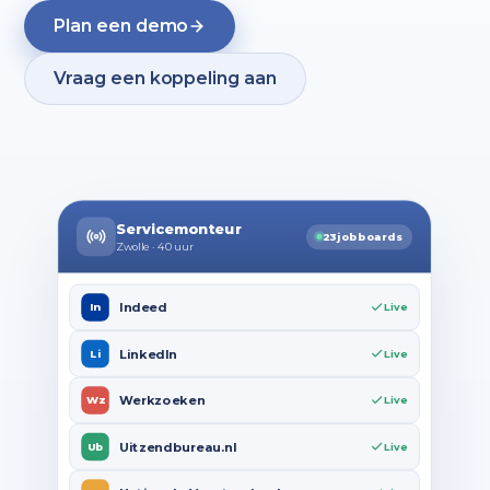
Plan een demo
Vraag een koppeling aan
Servicemonteur
23
jobboards
Zwolle · 40 uur
Indeed
In
Live
LinkedIn
Li
Live
Werkzoeken
Wz
Live
Uitzendbureau.nl
Ub
Live