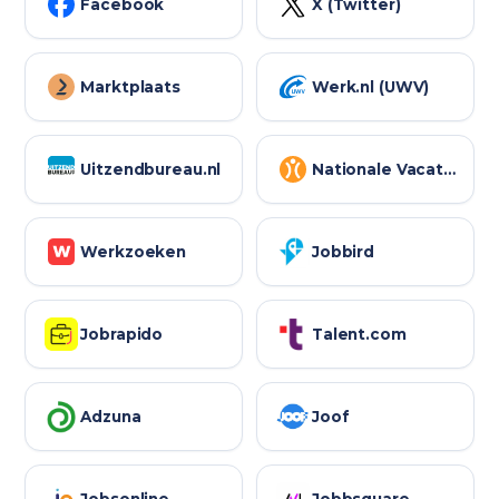
Facebook
X (Twitter)
Marktplaats
Werk.nl (UWV)
Uitzendbureau.nl
Nationale Vacaturebank
Werkzoeken
Jobbird
Jobrapido
Talent.com
Adzuna
Joof
Jobsonline
Jobbsquare