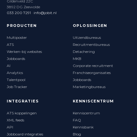
Gildenveld 22C
3892 DG Zeewolde
033 200 7291
·
info@jobit.nl
PRODUCTEN
OPLOSSINGEN
Multiposter
Uitzendbureaus
ATS
Recruitmentbureaus
Werken-bij websites
Detachering
Jobboards
MKB
AI
Corporate recruitment
Analytics
Franchiseorganisaties
Talentpool
Jobboards
Job Tracker
Marketingbureaus
INTEGRATIES
KENNISCENTRUM
ATS koppelingen
Kenniscentrum
XML feeds
FAQ
API
Kennisbank
Jobboard integraties
Blog