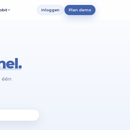
Inloggen
Plan demo
obit
bureaus
lectie
anisaties
nel.
nisaties
 vestigingen
p één
eaus
marketeers