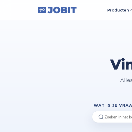
Producten
Multipo
Publiceer 
Werken
Recruitme
Vi
AI
Slimme va
Alle
Talent
Bouw aan 
WAT IS JE VRA