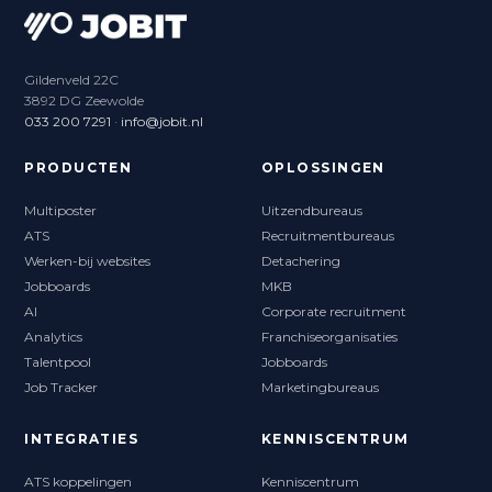
Gildenveld 22C
3892 DG Zeewolde
033 200 7291
·
info@jobit.nl
PRODUCTEN
OPLOSSINGEN
Multiposter
Uitzendbureaus
ATS
Recruitmentbureaus
Werken-bij websites
Detachering
Jobboards
MKB
AI
Corporate recruitment
Analytics
Franchiseorganisaties
Talentpool
Jobboards
Job Tracker
Marketingbureaus
INTEGRATIES
KENNISCENTRUM
ATS koppelingen
Kenniscentrum