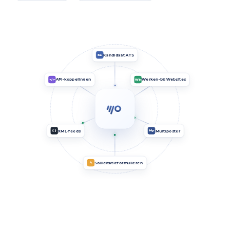
Kandidaat ATS
Ka
API-koppelingen
Werken-bij Websites
</>
Wb
XML-feeds
Multiposter
{ }
Mp
Sollicitatieformulieren
✎