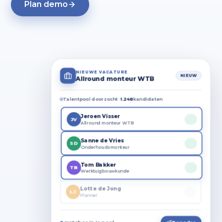
Plan demo
NIEUWE VACATURE
NIEUW
Allround monteur WTB
Talentpool doorzocht ·
1.248
kandidaten
Jeroen Visser
JV
Allround monteur WTB
Sanne de Vries
SD
Onderhoudsmonteur
Tom Bakker
TB
Werktuigbouwkunde
Lotte de Jong
LJ
Planner