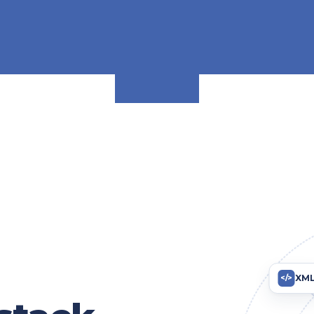
XM
</>