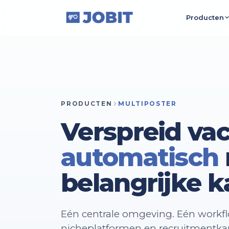
Producten
Multipo
Publiceer 
Werken
Recruitme
PRODUCTEN
MULTIPOSTER
AI
Slimme va
Verspreid va
Talent
automatisch
Bouw aan 
belangrijke k
Eén centrale omgeving. Eén workflo
nicheplatformen en recruitmentkan