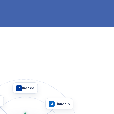
Indeed
In
L
LinkedIn
Li