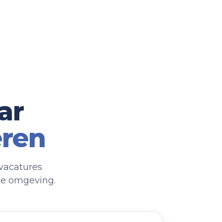
ar
eren
vacatures
le omgeving.