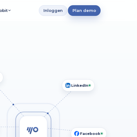
Inloggen
Plan demo
obit
bureaus
lectie
anisaties
nisaties
 vestigingen
eaus
LinkedIn
marketeers
Facebook