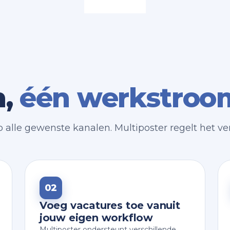
n,
één werkstroo
p alle gewenste kanalen. Multiposter regelt het ve
02
Voeg vacatures toe vanuit
jouw eigen workflow
Multiposter ondersteunt verschillende