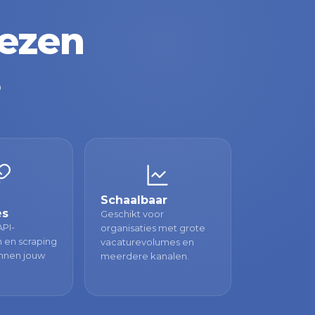
iezen
.
Schaalbaar
es
Geschikt voor
API-
organisaties met grote
 en scraping
vacaturevolumes en
innen jouw
meerdere kanalen.