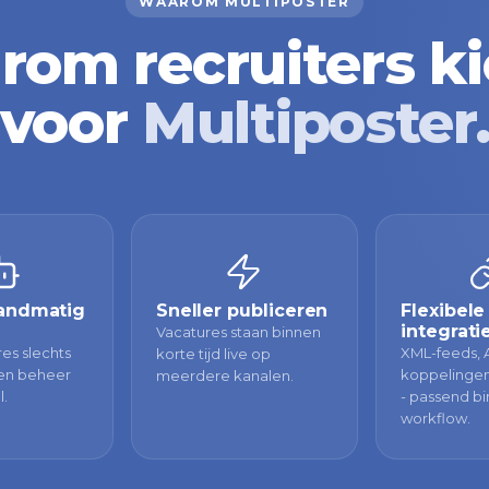
WAAROM MULTIPOSTER
om recruiters k
voor
Multiposter
andmatig
Sneller publiceren
Flexibele
integrati
Vacatures staan binnen
es slechts
XML-feeds, 
korte tijd live op
 en beheer
koppelingen
meerdere kanalen.
l.
- passend b
workflow.