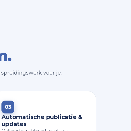
m.
rspreidingswerk voor je.
03
Automatische publicatie &
updates
Multiposter publiceert vacatures