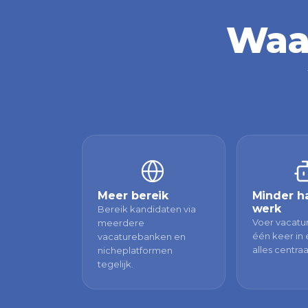
Waar
Meer bereik
Minder h
werk
Bereik kandidaten via
Voer vacatur
meerdere
één keer in
vacaturebanken en
alles centraa
nicheplatformen
tegelijk.