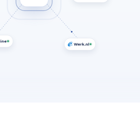
ine
Werk.nl