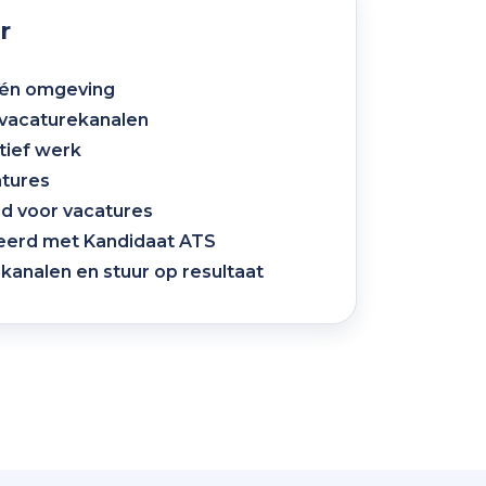
r
 één omgeving
vacaturekanalen
tief werk
atures
d voor vacatures
reerd met Kandidaat ATS
ekanalen en stuur op resultaat