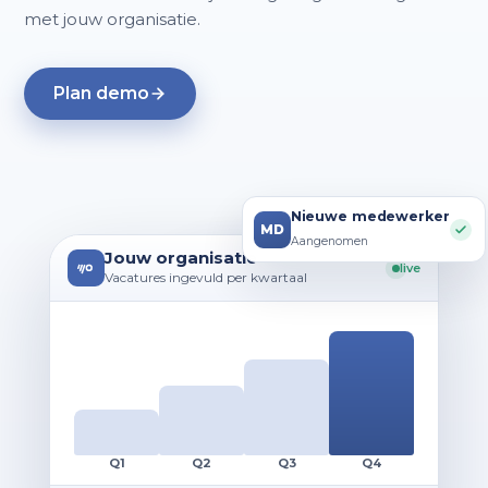
met jouw organisatie.
Plan demo
Nieuwe medewerker
MD
Aangenomen
Jouw organisatie
live
Vacatures ingevuld per kwartaal
Q1
Q2
Q3
Q4