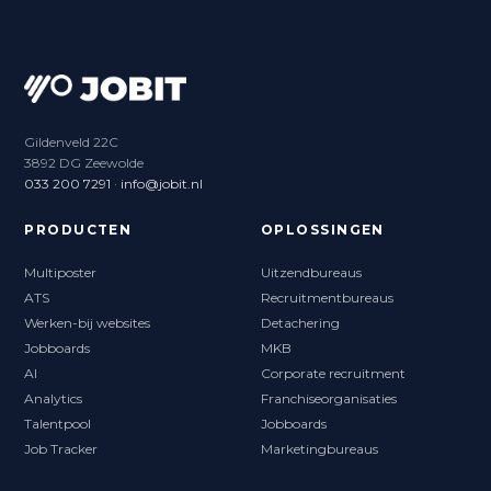
Gildenveld 22C
3892 DG Zeewolde
033 200 7291
·
info@jobit.nl
PRODUCTEN
OPLOSSINGEN
Multiposter
Uitzendbureaus
ATS
Recruitmentbureaus
Werken-bij websites
Detachering
Jobboards
MKB
AI
Corporate recruitment
Analytics
Franchiseorganisaties
Talentpool
Jobboards
Job Tracker
Marketingbureaus