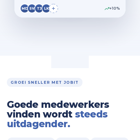
+10%
MD
SV
TJ
LK
GROEI SNELLER MET JOBIT
Goede medewerkers
vinden wordt
steeds
uitdagender.