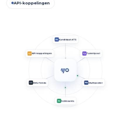
API-koppelingen
Kandidaat ATS
Ka
API-koppelingen
Talentpool
</>
Tp
XML-feeds
Multiposter
{ }
Mp
Jobboards
Jb