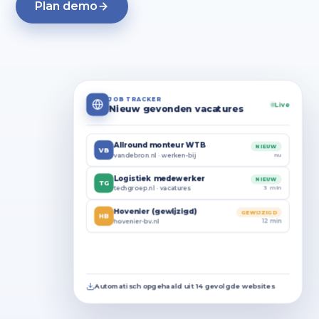
Plan demo
JOB TRACKER
Live
Nieuw gevonden vacatures
Allround monteur WTB
NIEUW
VB
nu
vandebron.nl · werken-bij
Logistiek medewerker
NIEUW
TG
3 min
techgroep.nl · vacatures
Hovenier (gewijzigd)
GEWIJZIGD
HB
12 min
hovenier-bv.nl
Chauffeur CE
NIEUW
NL
24 min
nationale-vacaturebank.nl
Automatisch opgehaald uit 14 gevolgde websites