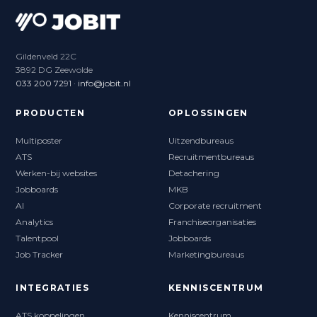
Gildenveld 22C
3892 DG Zeewolde
033 200 7291
·
info@jobit.nl
PRODUCTEN
OPLOSSINGEN
Multiposter
Uitzendbureaus
ATS
Recruitmentbureaus
Werken-bij websites
Detachering
Jobboards
MKB
AI
Corporate recruitment
Analytics
Franchiseorganisaties
Talentpool
Jobboards
Job Tracker
Marketingbureaus
INTEGRATIES
KENNISCENTRUM
ATS koppelingen
Kenniscentrum